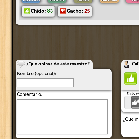
Chido:
83
Gacho:
25
¿Que opinas de este maestro?
Cal
Nombre (opcional):
Comentario:
Chido o
¿Que ma