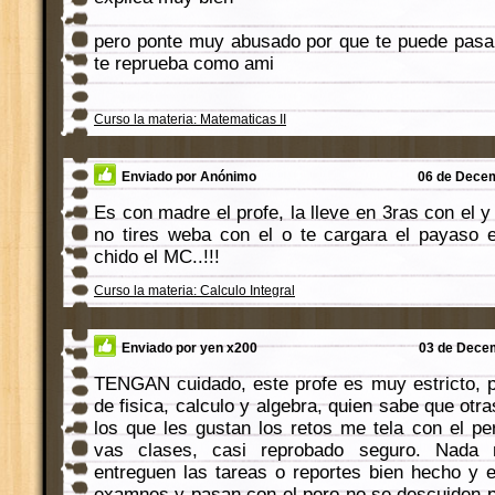
pero ponte muy abusado por que te puede pasar
te reprueba como ami
Curso la materia: Matematicas II
Enviado por Anónimo
06 de Decem
Es con madre el profe, la lleve en 3ras con el 
no tires weba con el o te cargara el payaso 
chido el MC..!!!
Curso la materia: Calculo Integral
Enviado por yen x200
03 de Decem
TENGAN cuidado, este profe es muy estricto, 
de fisica, calculo y algebra, quien sabe que otr
los que les gustan los retos me tela con el pe
vas clases, casi reprobado seguro. Nada 
entreguen las tareas o reportes bien hecho y 
examnes y pasan con el pero no se descuiden po