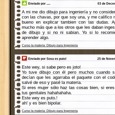
Enviado por .....
03 de Decem
A mi me dio dibujo para ingeniería y no conside
con las chavas, por que soy una, y me califico
bueno en explicar tambien con las dudas. 
mucho más que a los otros que les daban inges 
de dibujo y si no ni sabian. Yo si lo recomi
aprender algo.
Curso la materia: Dibujo para Ingenieria
Enviado por Sosa es puto!
25 de Novem
Este wey, si sabe pero es joto!
Yo tuve dibujo con él pero muchos cuando sa
decían que les agarraba el paquete con el co
salvé de eso y pasé la materia.
Si eres mujer sólo haz las cosas bien, si ere
tus genitales hahahahaha.
Este wey es puto.!
ah! y es bien bipolar.
Curso la materia: Dibujo para Ingenieria