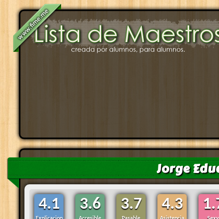
Jorge Edu
4.1
3.6
3.7
4.3
1.
Explicacion
Accesible
Pasable
Asistencia
Sexy