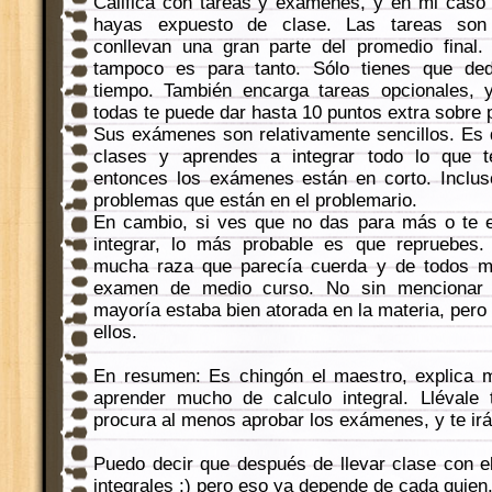
Califica con tareas y exámenes, y en mi caso
hayas expuesto de clase. Las tareas son
conllevan una gran parte del promedio final
tampoco es para tanto. Sólo tienes que de
tiempo. También encarga tareas opcionales, 
todas te puede dar hasta 10 puntos extra sobre p
Sus exámenes son relativamente sencillos. Es d
clases y aprendes a integrar todo lo que 
entonces los exámenes están en corto. Inclu
problemas que están en el problemario.
En cambio, si ves que no das para más o te 
integrar, lo más probable es que repruebes
mucha raza que parecía cuerda y de todos m
examen de medio curso. No sin mencionar 
mayoría estaba bien atorada en la materia, pero
ellos.
En resumen: Es chingón el maestro, explica m
aprender mucho de calculo integral. Llévale 
procura al menos aprobar los exámenes, y te ir
Puedo decir que después de llevar clase con e
integrales ;) pero eso ya depende de cada quien