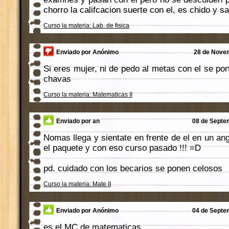
chorro la califcacion suerte con el, es chido y s
Curso la materia: Lab. de fisica
Enviado por Anónimo
28 de Novem
Si eres mujer, ni de pedo al metas con el se p
chavas
Curso la materia: Matematicas II
Enviado por an
08 de Septem
Nomas llega y sientate en frente de el en un an
el paquete y con eso curso pasado !!! =D
pd. cuidado con los becarios se ponen celosos
Curso la materia: Mate II
Enviado por Anónimo
04 de Septem
es el MC de matematicas