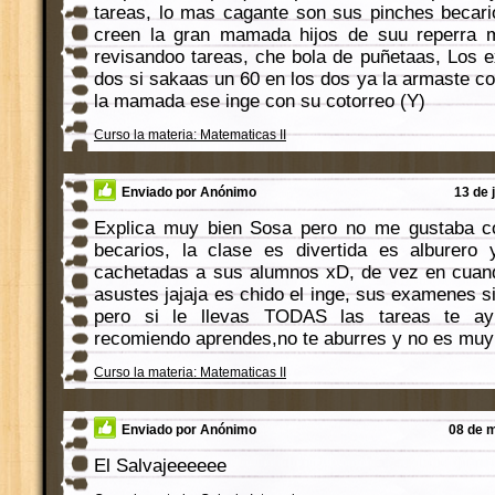
tareas, lo mas cagante son sus pinches becar
creen la gran mamada hijos de suu reperra 
revisandoo tareas, che bola de puñetaas, Los
dos si sakaas un 60 en los dos ya la armaste con
la mamada ese inge con su cotorreo (Y)
Curso la materia: Matematicas II
Enviado por Anónimo
13 de 
Explica muy bien Sosa pero no me gustaba co
becarios, la clase es divertida es alburero 
cachetadas a sus alumnos xD, de vez en cuand
asustes jajaja es chido el inge, sus examenes 
pero si le llevas TODAS las tareas te a
recomiendo aprendes,no te aburres y no es muy d
Curso la materia: Matematicas II
Enviado por Anónimo
08 de m
El Salvajeeeeee