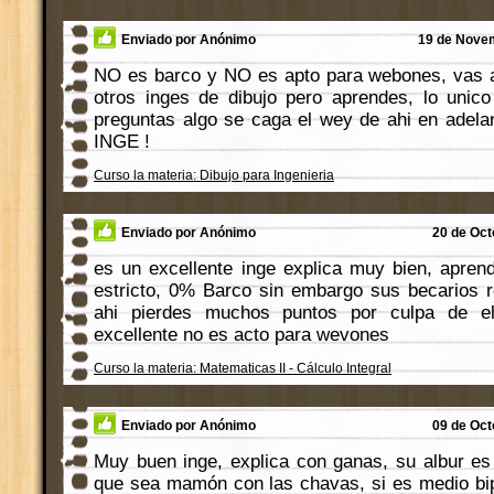
Enviado por Anónimo
19 de Novem
NO es barco y NO es apto para webones, vas a
otros inges de dibujo pero aprendes, lo unic
preguntas algo se caga el wey de ahi en adel
INGE !
Curso la materia: Dibujo para Ingenieria
Enviado por Anónimo
20 de Oct
es un excellente inge explica muy bien, apre
estricto, 0% Barco sin embargo sus becarios r
ahi pierdes muchos puntos por culpa de el
excellente no es acto para wevones
Curso la materia: Matematicas II - Cálculo Integral
Enviado por Anónimo
09 de Oct
Muy buen inge, explica con ganas, su albur es
que sea mamón con las chavas, si es medio bip