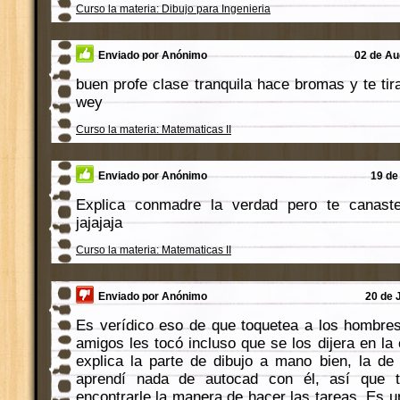
Curso la materia: Dibujo para Ingenieria
Enviado por Anónimo
02 de Au
buen profe clase tranquila hace bromas y te ti
wey
Curso la materia: Matematicas II
Enviado por Anónimo
19 de
Explica conmadre la verdad pero te canast
jajajaja
Curso la materia: Matematicas II
Enviado por Anónimo
20 de 
Es verídico eso de que toquetea a los hombre
amigos les tocó incluso que se los dijera en la
explica la parte de dibujo a mano bien, la d
aprendí nada de autocad con él, así que t
encontrarle la manera de hacer las tareas. Es u