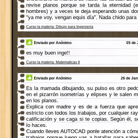
revise planos porque se tarda la eternidad (
hombres) y a veces te deja esperando unas dos
"ya me voy, vengan equis día". Nada chido para 
Curso la materia: Dibujo para Ingenieria
Enviado por Anónimo
05 de 
es muy buen inge!!
Curso la materia: Matematicas II
Enviado por Anónimo
26 de Jan
Es la mamada dibujando, su pulso es otro pedo
en el pizarrón isometrías y elipses y le salen 
en los planos.
Explica con madre y es de a fuerza que apre
estricto con todos los trabajos, por cualquier ra
calificación y se caga si te copias. Según él,
lo haces.
Cuando lleves AUTOCAD ponle atención a cómo 
trabajos porque luego vas a batallar para sabe