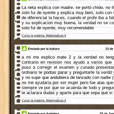
La neta explica con madre, se portó chido, no l
solo fui de oyente y explica muy bien, solo con
de diferencial la haces, cuando el profe iba a fa
y su explicacion muy buena, la verdad no se co
solo fui de oyente, muy recomendable
Curso la materia: Matematicas II
Enviado por la kokoro
15 de 
a mi me explico mate 2 y la verdad no teng
contrario en revision nos ayudo a varios qu
puso a corregir el examen y cunado present
ordnario te podias parar y preguntarle la verd
y no supe que andubiera de lanzado con nadie 
no me ayudaria por ser mujer pero fue alas que
siempre ve por que se acuerda de todo y pregu
te aclarara dudas y aparte para que sepa que si 
Curso la materia: Matematicas II
Enviado por Anónima
05 de Jan