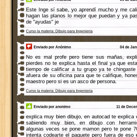
Este Inge sí sabe, yo aprendí mucho y me cali
hagan las planos lo mejor que puedan y ya pa
de "ayudas" je
Curso la materia: Dibujo para Ingenieria
Enviado por Anónimo
04 de Jan
No es mal profe pero tiene sus mañas, expli
pierdes no te explica hasta el final ya que esta
tiempo de calificar a tu grupo ya te chingast
afuera de su oficina para que te califique, ho
maestro pero si es un asco de persona.
Curso la materia: Dibujo para Ingenieria
Enviado por anonimo
11 de Decem
explica muy bien dibujo, en autocad te explica
sabiendo muy bien, en dibujo con herramie
algunas veces se pone mamon pero te pone 70
intenta codearte el paquete pero fuera de es