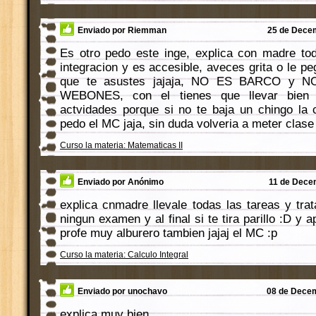
Enviado por Riemman
25 de Decem
Es otro pedo este inge, explica con madre to
integracion y es accesible, aveces grita o le peg
que te asustes jajaja, NO ES BARCO y 
WEBONES, con el tienes que llevar bien 
actvidades porque si no te baja un chingo la c
pedo el MC jaja, sin duda volveria a meter clase
Curso la materia: Matematicas II
Enviado por Anónimo
11 de Decem
explica cnmadre llevale todas las tareas y tra
ningun examen y al final si te tira parillo :D y 
profe muy alburero tambien jajaj el MC :p
Curso la materia: Calculo Integral
Enviado por unochavo
08 de Decem
explica muy bien