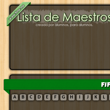
FIF
A
B
C
D
E
F
G
H
I
J
K
L