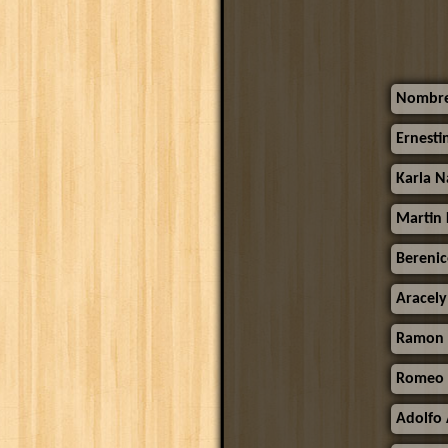
Nombr
Ernesti
Karla N
Martin 
Bereni
Aracely
Ramon 
Romeo 
Adolfo