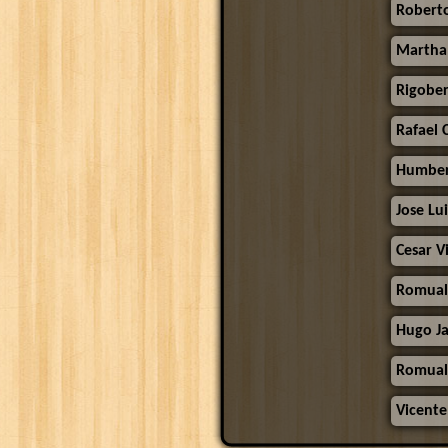
Roberto
Martha 
Rigober
Rafael 
Humber
Jose Lu
Cesar Vi
Romual
Hugo Ja
Romual
Vicente