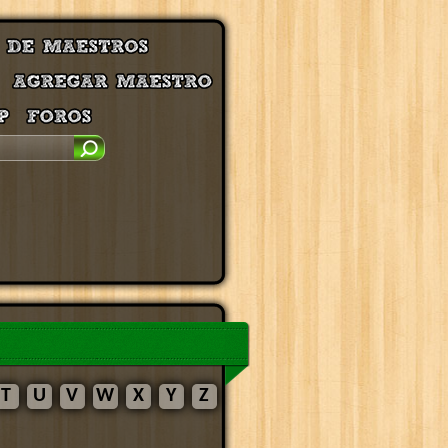
T
U
V
W
X
Y
Z