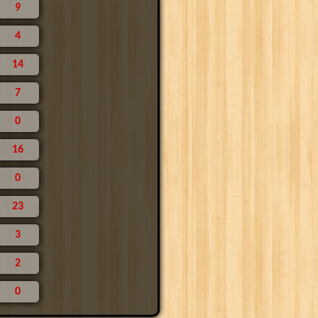
9
4
14
7
0
16
0
23
3
2
0