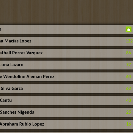
e
na Macías Lopez
122
athali Porras Vazquez
86
Luna Lazaro
77
ce Wendoline Aleman Perez
64
 Silva Garza
62
Cantu
43
Sanchez Nigenda
25
 Abraham Rubio Lopez
16