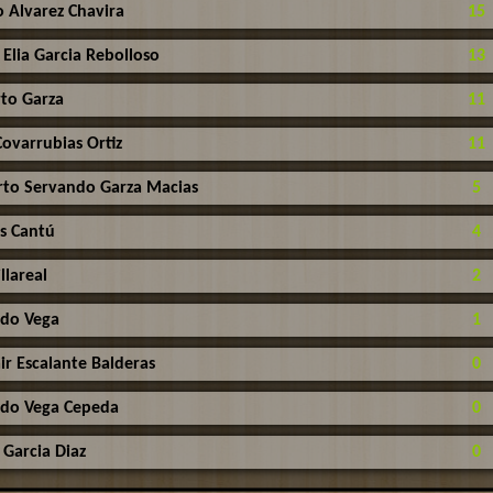
 Alvarez Chavira
15
Elia Garcia Rebolloso
13
to Garza
11
Covarrubias Ortiz
11
to Servando Garza Macias
5
is Cantú
4
llareal
2
do Vega
1
ir Escalante Balderas
0
do Vega Cepeda
0
 Garcia Diaz
0