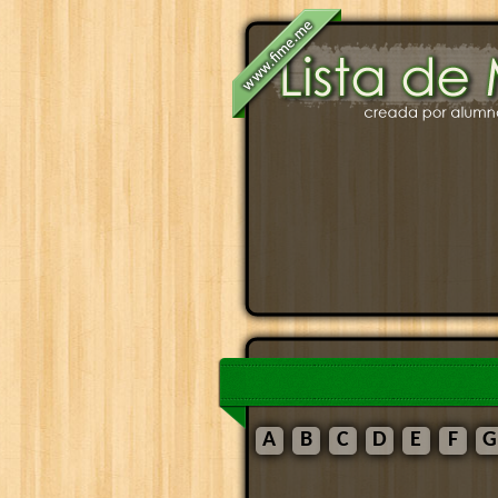
A
B
C
D
E
F
G