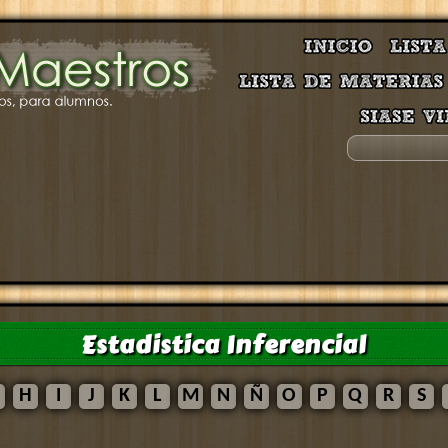
Estadistica Inferencial
H
I
J
K
L
M
N
Ñ
O
P
Q
R
S