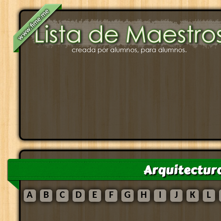
Arquitectur
A
B
C
D
E
F
G
H
I
J
K
L